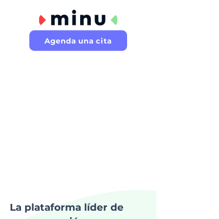
Agenda una cita
Somos líderes
#1
en mercado de salario on-
demand en México
Nuestra misión
Mejorar la salud financiera de
millones de trabajadores.
La plataforma líder de