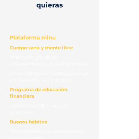
quieras
Plataforma minu
Cuerpo sano y mente libre
Videos con planes de
entrenamiento y clases de fitness.
Contenido sobre meditación, yoga
y pausa activa en el trabajo.
Programa de educación
financiera
Curso virtual de finanzas
personales.
Buenos hábitos
Recompensas con donaciones a
causas sociales.